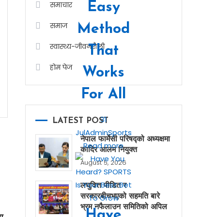
समाचार
Easy
समाज
Method
स्वास्थ्य-जीवनशैली
That
होम पेज
Works
For All
31
LATEST POST
Jul
Admin
Sports
नेपाल फार्मेसी परिषद्को अध्यक्षमा
Read more
कादिर आलम नियुक्त
August 5, 2026
लघुवित्त पीडित र
सरकारबीचभएको सहमति बारे
भ्रम नफैलाउन समितिको अपिल
Have