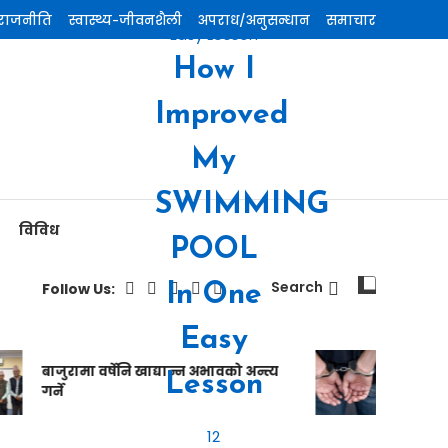
राजनीति
स्वास्थ्य-जीवनशैली
अपराध/अनुसन्धान
समाचार
How I
Improved
My
SWIMMING
विविध
POOL
Search
Follow Us:
In One
Easy
बाजुरामा वर्षेनि खाद्यान्न अभावको अन्त्य
यूके र क्रोस
Lesson
गर्ने
हजार ठगी, दु
12