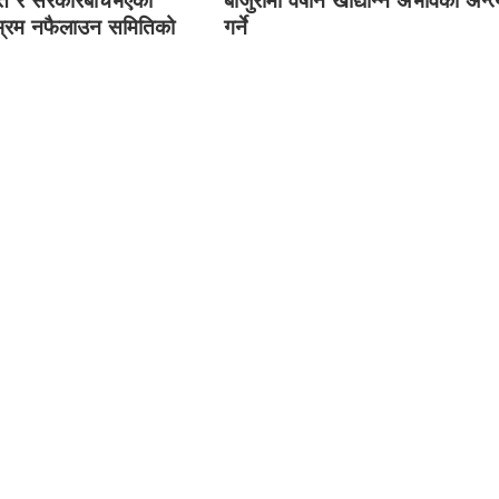
डित र सरकारबीचभएको
बाजुरामा वर्षेनि खाद्यान्न अभावको अन्त
भ्रम नफैलाउन समितिको
गर्ने