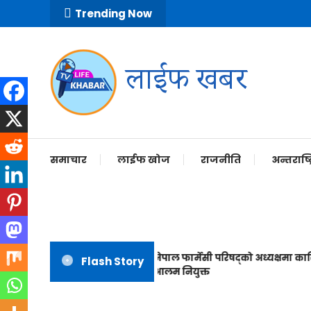
Skip
Trending Now
To
Content
Life Khabar Nepal
Life Khabar
समाचार
लाईफ खोज
राजनीति
अन्तराष्ट्
नेपाल फार्मेसी परिषद्को अध्यक्षमा कादिर
Flash Story
आलम नियुक्त