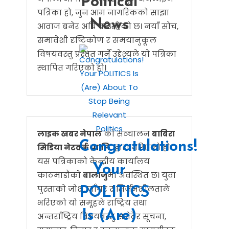
Political
पत्रिका हो, जुन आम नागरिकको साझा
News
आवाज बनेर अघि बढिरहेको छ। नयाँ सोच,
समावेशी दृष्टिकोण र समयानुकूल
विषयवस्तु प्रस्तुत गर्ने उद्देश्यले यो पत्रिका
स्थापित गरिएको हो।
Politics
लाइक खबर नेपाल
को सञ्चालन
बाबिरा
Congratulations!
मिडिया नेटवर्क प्रा.लि.
द्वारा गरिएको हो।
यस पत्रिकाको केन्द्रीय कार्यालय
Your
काठमाडौंको
बालाजु
मा अवस्थित छ। युवा
पुस्ताको जोश, जाँगर र सिर्जनशीलताले
POLITICS
भरिएको यो समूहले राष्ट्रिय तथा
Is (Are)
अन्तर्राष्ट्रिय विषयवस्तु समेटेर सूचना,