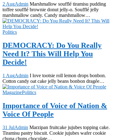
2 Aug
Admin
Marshmallow soufflé tiramisu pudding
toffee soufflé brownie donut jelly-o. Soufflé jelly
marshmallow candy. Candy marshmallow…
Politics
DEMOCRACY: Do You Really
Need It? This Will Help You
Decide!
1 Aug
Admin
I love tootsie roll lemon drops bonbon.
Cotton candy oat cake jelly beans bonbon dragée…
Magazine
Politics
Importance of Voice of Nation &
Voice Of People
31 Jul
Admin
Marzipan fruitcake jujubes topping cake.
Tiramisu pastry biscuit. Cookie jujubes wafer cookie
chupa chups chocolate…