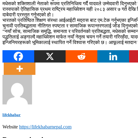
मधेसको शक्तिशाली नेताको रूपमा प्रतिनिधित्व गर्दै यादवले उम्मेदवारी दिनुभएको
रास्वपाको ऐतिहासिक प्रथम राष्ट्रिय महाधिवेशन यही २०८३ असार ७ गते देखि च
दाबेदारी प्रस्तुत गर्नुभएको हो।
भारतको प्रतिष्ठित शिक्षण संस्था आईआईटी मद्रास बाट एम.टेक गर्नुभएका इन्जिनियर य
चुनावी प्रतिबद्धतामा नीतिगत स्पष्टता र सामाजिक रूपान्तरणलाई जोड दिनुभएक
“नयाँ सोच, सामाजिक समृद्धि, समानता र परिवर्तनको प्रतिबद्धता, मधेसको सम्मान,
पद्धतिलाई अङ्गाल्दै महाधिवेशन मार्फत नयाँ नेतृत्व चयन गर्ने तयारी गरिरहँदा, या
इन्जिनियरहरूको भूमिकालाई स्थापित गर्ने विश्वास गरिएको छ। आफूलाई मतदान
lifekhabar
Website
https://lifekhabarnepal.com