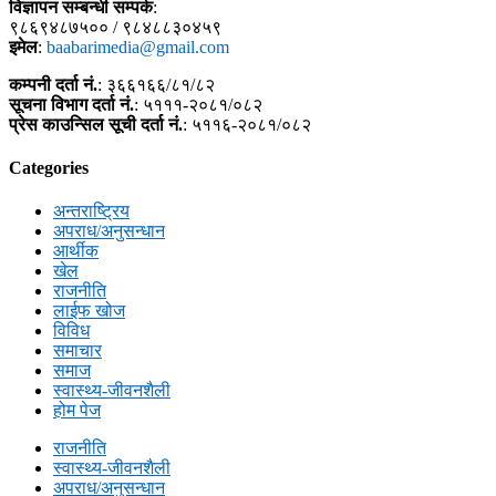
विज्ञापन सम्बन्धी सम्पर्क
:
९८६९४८७५०० / ९८४८८३०४५९
इमेल
:
baabarimedia@gmail.com
कम्पनी दर्ता नं.
: ३६६१६६/८१/८२
सूचना विभाग दर्ता नं.
: ५१११-२०८१/०८२
प्रेस काउन्सिल सूची दर्ता नं.
: ५११६-२०८१/०८२
Categories
अन्तराष्ट्रिय
अपराध/अनुसन्धान
आर्थीक
खेल
राजनीति
लाईफ खोज
विविध
समाचार
समाज
स्वास्थ्य-जीवनशैली
होम पेज
राजनीति
स्वास्थ्य-जीवनशैली
अपराध/अनुसन्धान