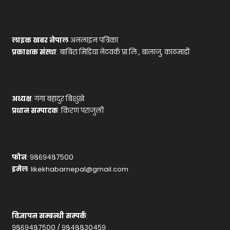
लाइक खबर नेपाल
अनलाइन पत्रिका
प्रकाशक संस्था
: बाबिरा मिडिया नेटवर्क प्रा.लि., बालाजु, काठमाडौं
अध्यक्ष
: गंगा बहादुर बिशुंखे
प्रधान सम्पादक
: किरण पराजुली
फोन
: ९८६९४८७५००
इमेल
:
likekhabarnepal@gmail.com
विज्ञापन सम्बन्धी सम्पर्क
:
९८६९४८७५०० / ९८४८८३०४५९