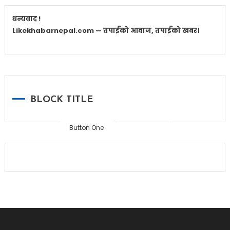
धन्यवाद !
Likekhabarnepal.com — तपाईंको आवाज, तपाईंको खबर।
Home
BLOCK TITLE
Button One
Button Two