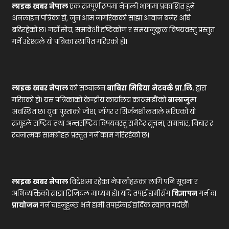
लाइक खबर नेपाल
एक सम्पूर्ण रूपमा नेपाली भाषामा प्रकाशित हुने
अनलाइन पत्रिका हो, जुन आम नागरिकको साझा आवाज बनेर अघि
बढिरहेको छ। नयाँ सोच, समावेशी दृष्टिकोण र समयानुकूल विषयवस्तु प्रस्तुत
गर्ने उद्देश्यले यो पत्रिका स्थापित गरिएको हो।
लाइक खबर नेपाल
को सञ्चालन
बाबिरा मिडिया नेटवर्क प्रा.लि.
द्वारा
गरिएको हो। यस पत्रिकाको केन्द्रीय कार्यालय काठमाडौंको
बालाजु
मा
अवस्थित छ। युवा पुस्ताको जोश, जाँगर र सिर्जनशीलताले भरिएको यो
समूहले राष्ट्रिय तथा अन्तर्राष्ट्रिय विषयवस्तु समेटेर सूचना, समाचार, विचार र
रचनात्मक सामग्रीहरू प्रस्तुत गर्ने काम गरिरहेको छ।
लाइक खबर नेपाल
विदेशमा रहेका नेपालीहरूका लागि पनि सूचना र
अभिव्यक्तिको साझा डिजिटल माध्यम हो। यदि तपाईं हामीसँग
विज्ञापन
गर्न वा
प्रायोजन
गर्न चाहनुहुन्छ भने हामी तपाईंलाई हार्दिक स्वागत गर्दछौँ।