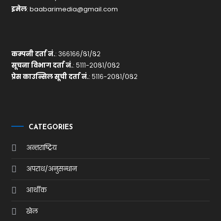
इमेल
:
baabarimedia@gmail.com
कम्पनी दर्ता नं.
: ३६६१६६/८१/८२
सूचना विभाग दर्ता नं.
: ५१११-२०८१/०८२
प्रेस काउन्सिल सूची दर्ता नं.
: ५११६-२०८१/०८२
CATEGORIES
अन्तराष्ट्रिय
अपराध/अनुसन्धान
आर्थीक
खेल