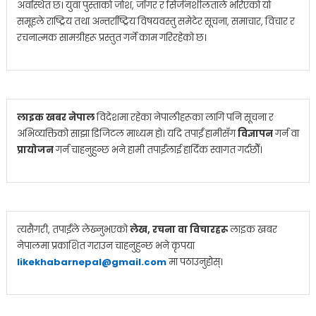
अवस्थित छ। युवा पुस्ताको जोश, जाँगर र सिर्जनशीलताले भरिएको यो
समूहले राष्ट्रिय तथा अन्तर्राष्ट्रिय विषयवस्तु समेटेर सूचना, समाचार, विचार र
रचनात्मक सामग्रीहरू प्रस्तुत गर्ने काम गरिरहेको छ।
लाइक खबर नेपाल
विदेशमा रहेका नेपालीहरूका लागि पनि सूचना र
अभिव्यक्तिको साझा डिजिटल माध्यम हो। यदि तपाईं हामीसँग
विज्ञापन
गर्न वा
प्रायोजन
गर्न चाहनुहुन्छ भने हामी तपाईंलाई हार्दिक स्वागत गर्दछौँ।
त्यसैगरी, तपाईंले लेख्नुभएको
लेख, रचना वा विचारहरू
लाइक खबर
नेपालमा प्रकाशित गराउन चाहनुहुन्छ भने कृपया
likekhabarnepal@gmail.com
मा पठाउनुहोस्।