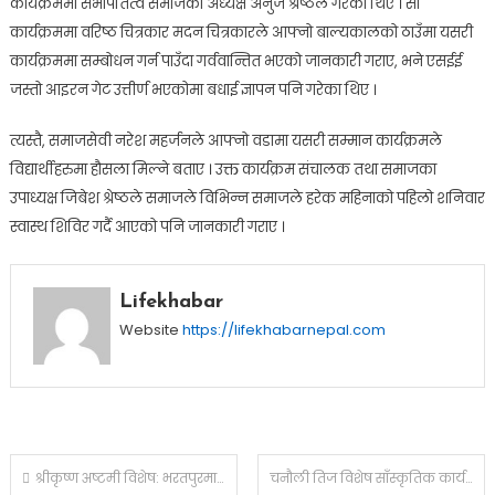
कार्यक्रममा सभापतित्व समाजका अध्यक्ष अनुज श्रेष्ठले गरेका थिए । सो
कार्यक्रममा वरिष्ठ चित्रकार मदन चित्रकारले आफ्नो बाल्यकालको ठाउँमा यसरी
कार्यक्रममा सम्बोधन गर्न पाउँदा गर्ववान्तित भएको जानकारी गराए, भने एसईई
जस्तो आइरन गेट उत्तीर्ण भएकोमा बधाई ज्ञापन पनि गरेका थिए ।
त्यस्तै, समाजसेवी नरेश महर्जनले आफ्नो वडामा यसरी सम्मान कार्यक्रमले
विद्यार्थीहरुमा हौसला मिल्ने बताए । उक्त कार्यक्रम संचालक तथा समाजका
उपाध्यक्ष जिबेश श्रेष्ठले समाजले विभिन्न समाजले हरेक महिनाको पहिलो शनिवार
स्वास्थ शिविर गर्दै आएको पनि जानकारी गराए ।
Lifekhabar
Website
https://lifekhabarnepal.com
Post
श्रीकृष्ण अष्टमी विशेष: भरतपुरमा सात दिन लामो दुर्लभ दिव्य साधना कार्यक्रम सुरु हुँदै
चनौली तिज विशेष साँस्कृतिक कार्यक्रम २०८२ एवं खुल्ला तिज नृत्य प्रतियोगिता ’ हुँदै