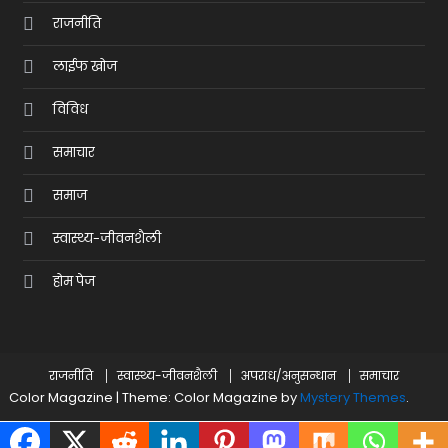
राजनीति
लाईफ खोज
विविध
समाचार
समाज
स्वास्थ्य-जीवनशैली
होम पेज
राजनीति
स्वास्थ्य-जीवनशैली
अपराध/अनुसन्धान
समाचार
Color Magazine
|
Theme: Color Magazine by
Mystery Themes
.