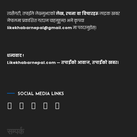
त्यसैगरी, तपाईंले लेख्नुभएको
लेख, रचना वा विचारहरू
लाइक खबर
नेपालमा प्रकाशित गराउन चाहनुहुन्छ भने कृपया
likekhabarnepal@gmail.com
मा पठाउनुहोस्।
धन्यवाद !
Likekhabarnepal.com — तपाईंको आवाज, तपाईंको खबर।
SOCIAL MEDIA LINKS
सम्पर्क