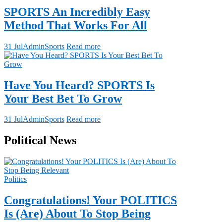
SPORTS An Incredibly Easy
Method That Works For All
31 Jul
Admin
Sports
Read more
Have You Heard? SPORTS Is
Your Best Bet To Grow
31 Jul
Admin
Sports
Read more
Political News
Politics
Congratulations! Your POLITICS
Is (Are) About To Stop Being