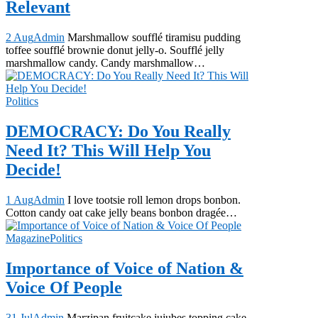
Relevant
2 Aug
Admin
Marshmallow soufflé tiramisu pudding
toffee soufflé brownie donut jelly-o. Soufflé jelly
marshmallow candy. Candy marshmallow…
Politics
DEMOCRACY: Do You Really
Need It? This Will Help You
Decide!
1 Aug
Admin
I love tootsie roll lemon drops bonbon.
Cotton candy oat cake jelly beans bonbon dragée…
Magazine
Politics
Importance of Voice of Nation &
Voice Of People
31 Jul
Admin
Marzipan fruitcake jujubes topping cake.