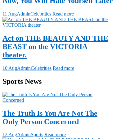
Now, You Will Hate Yourself Later
11 Aug
Admin
Celebrities
Read more
Act on THE BEAUTY AND THE
BEAST on the VICTORIA
theater.
10 Aug
Admin
Celebrities
Read more
Sports News
The Truth Is You Are Not The
Only Person Concerned
12 Aug
Admin
Sports
Read more