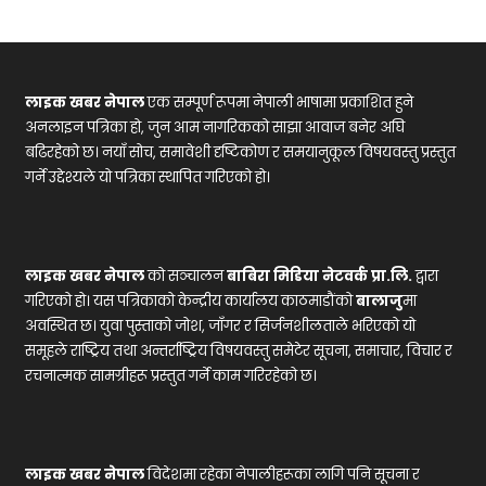
लाइक खबर नेपाल
एक सम्पूर्ण रूपमा नेपाली भाषामा प्रकाशित हुने
अनलाइन पत्रिका हो, जुन आम नागरिकको साझा आवाज बनेर अघि
बढिरहेको छ। नयाँ सोच, समावेशी दृष्टिकोण र समयानुकूल विषयवस्तु प्रस्तुत
गर्ने उद्देश्यले यो पत्रिका स्थापित गरिएको हो।
लाइक खबर नेपाल
को सञ्चालन
बाबिरा मिडिया नेटवर्क प्रा.लि.
द्वारा
गरिएको हो। यस पत्रिकाको केन्द्रीय कार्यालय काठमाडौंको
बालाजु
मा
अवस्थित छ। युवा पुस्ताको जोश, जाँगर र सिर्जनशीलताले भरिएको यो
समूहले राष्ट्रिय तथा अन्तर्राष्ट्रिय विषयवस्तु समेटेर सूचना, समाचार, विचार र
रचनात्मक सामग्रीहरू प्रस्तुत गर्ने काम गरिरहेको छ।
लाइक खबर नेपाल
विदेशमा रहेका नेपालीहरूका लागि पनि सूचना र