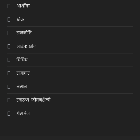
आर्थीक
खेल
राजनीति
लाईफ खोज
विविध
समाचार
समाज
स्वास्थ्य-जीवनशैली
होम पेज