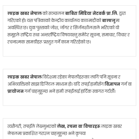
लाइक खबर नेपाल
को सञ्चालन
बाबिरा मिडिया नेटवर्क प्रा.लि.
द्वारा
गरिएको हो। यस पत्रिकाको केन्द्रीय कार्यालय काठमाडौंको
बालाजु
मा
अवस्थित छ। युवा पुस्ताको जोश, जाँगर र सिर्जनशीलताले भरिएको यो
समूहले राष्ट्रिय तथा अन्तर्राष्ट्रिय विषयवस्तु समेटेर सूचना, समाचार, विचार र
रचनात्मक सामग्रीहरू प्रस्तुत गर्ने काम गरिरहेको छ।
लाइक खबर नेपाल
विदेशमा रहेका नेपालीहरूका लागि पनि सूचना र
अभिव्यक्तिको साझा डिजिटल माध्यम हो। यदि तपाईं हामीसँग
विज्ञापन
गर्न वा
प्रायोजन
गर्न चाहनुहुन्छ भने हामी तपाईंलाई हार्दिक स्वागत गर्दछौँ।
त्यसैगरी, तपाईंले लेख्नुभएको
लेख, रचना वा विचारहरू
लाइक खबर
नेपालमा प्रकाशित गराउन चाहनुहुन्छ भने कृपया