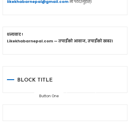
likekhabarnepal@gmail.com
मा पठाउनुहोस्।
धन्यवाद !
Likekhabarnepal.com — तपाईंको आवाज, तपाईंको खबर।
Home
BLOCK TITLE
Button One
Button Two