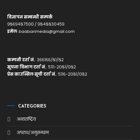
विज्ञापन सम्बन्धी सम्पर्क
:
९८६९४८७५०० / ९८४८८३०४५९
इमेल
:
baabarimedia@gmail.com
कम्पनी दर्ता नं.
: ३६६१६६/८१/८२
सूचना विभाग दर्ता नं.
: ५१११-२०८१/०८२
प्रेस काउन्सिल सूची दर्ता नं.
: ५११६-२०८१/०८२
CATEGORIES
अन्तराष्ट्रिय
अपराध/अनुसन्धान