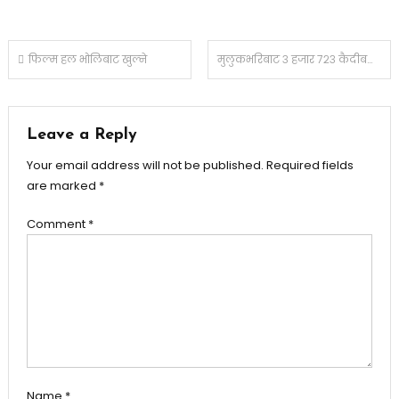
Post
फिल्म हल भोलिबाट खुल्ने
मुलुकभरिबाट ३ हजार ७२३ कैदीबन्दी पक्राउ
navigation
Leave a Reply
Your email address will not be published.
Required fields
are marked
*
Comment
*
Name
*