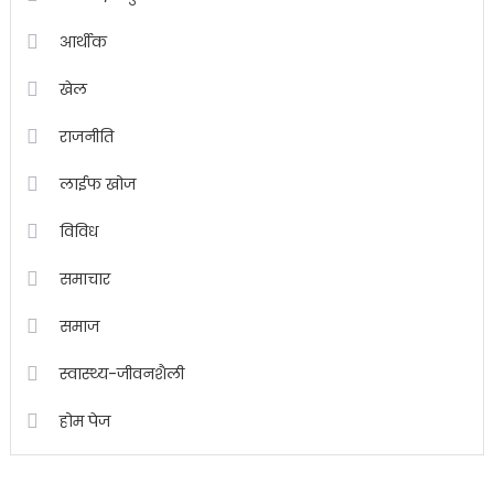
आर्थीक
खेल
राजनीति
लाईफ खोज
विविध
समाचार
समाज
स्वास्थ्य-जीवनशैली
होम पेज