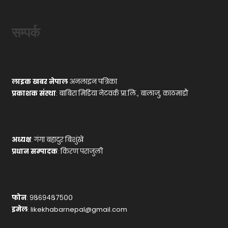
सम्पर्क
लाइक खबर नेपाल
अनलाइन पत्रिका
प्रकाशक संस्था
: बाबिरा मिडिया नेटवर्क प्रा.लि., बालाजु, काठमाडौं
अध्यक्ष
: गंगा बहादुर बिशुंखे
प्रधान सम्पादक
: किरण पराजुली
फोन
: ९८६९४८७५००
इमेल
:
likekhabarnepal@gmail.com