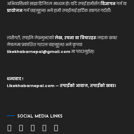
अभिव्यक्तिको साझा डिजिटल माध्यम हो। यदि तपाईं हामीसँग
विज्ञापन
गर्न वा
प्रायोजन
गर्न चाहनुहुन्छ भने हामी तपाईंलाई हार्दिक स्वागत गर्दछौँ।
त्यसैगरी, तपाईंले लेख्नुभएको
लेख, रचना वा विचारहरू
लाइक खबर
नेपालमा प्रकाशित गराउन चाहनुहुन्छ भने कृपया
likekhabarnepal@gmail.com
मा पठाउनुहोस्।
धन्यवाद !
Likekhabarnepal.com — तपाईंको आवाज, तपाईंको खबर।
SOCIAL MEDIA LINKS