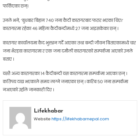
फर्किएका छन्।
उनले भने, ‘बुधबार बिहान ७४० जना कैदी कारागरबाट फरार भएका थिए।’
कारागारमा रहेका ४६ महिला कैदीबन्दीमध्ये २७ जना आइसकेका छन् ।
कारागार कार्यालयमा कैद भुक्तान गर्दै आएका तथा बन्दी जीवन बिताएकामध्ये चार
जना भैरहवा कारागारमा र एक जना दमौली कारागारको सम्पर्कमा आएको उनले
बताए ।
यस्तै अन्य कारागारका १४ कैदीबन्दी यस कारागारमा सम्पर्कमा आएका छन् ।
कतिपय टाढा भएकाले समय लाग्ने जनाएका छन् । करिब ५० जना सम्पर्कमा
नआएको उहाँले जानकारी दिए ।
Lifekhabar
Website
https://lifekhabarnepal.com