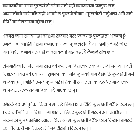
व्यावसायिक रूपमा फूलखेती गरेका उनी यही व्यवसायमा सन्तुष्ट छन् ।
आम्दानीको पाटो पनि राम्रो भएको छ फूलखेतीबाट । फूलखेती गर्नुभन्दा अघि उनी
वैदेशिक रोजगारमा रहेका छन् ।
“विगत लामो समयदेखि विदेशमा रोजगार गरेर फेर्केपछि फूलखेती थालेको हुँं”,
उनले भने, “बाहिरी देशमा कमाएको भन्दा फूलखेतीबाटै आम्दानी हुने गरेको छ,
अब विदेश नजाने बरु यही व्यवसायलाई अझ बढाउँदै लैजाने सोच छ ।”
रोजगारीका सिलसिलामा सात वर्ष कतारमा बिताएका रोकामगरले जिल्लामा दसैँ,
तिहारलगायत पर्व एवं अन्य शुभकार्यका लागि फूलको माग देखेपछि फूलखेती गर्न
थालेका हुन् । अहिले उनले फूललाई प्रतिकेजी रु चार सयका दरले र माला एक
थानलाई रु एक सयमा बिक्री गर्दै आएका छन् ।
उमेरले ४० वर्ष पुगेका किसान मगरले विगत १३ वर्षदेखि फूलखेती गर्दै आएका छन्
। यस वर्ष पनि तीन बिघा जग्गा भाडामा लिएर फूलखेती गरेको उनी बताउँछन् ।
जलजला पुष्प फार्मबाट व्यावसायिक रूपमा फूलखेती गर्दै आएका किसान मगरले
स्थानीय केही नागरिकलाई रोजगारीसमेत दिएका छन् ।