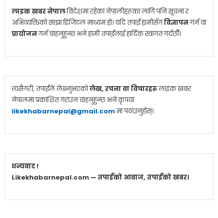
लाइक खबर नेपाल
विदेशमा रहेका नेपालीहरूका लागि पनि सूचना र
अभिव्यक्तिको साझा डिजिटल माध्यम हो। यदि तपाईं हामीसँग
विज्ञापन
गर्न वा
प्रायोजन
गर्न चाहनुहुन्छ भने हामी तपाईंलाई हार्दिक स्वागत गर्दछौँ।
त्यसैगरी, तपाईंले लेख्नुभएको
लेख, रचना वा विचारहरू
लाइक खबर
नेपालमा प्रकाशित गराउन चाहनुहुन्छ भने कृपया
likekhabarnepal@gmail.com
मा पठाउनुहोस्।
धन्यवाद !
Likekhabarnepal.com — तपाईंको आवाज, तपाईंको खबर।