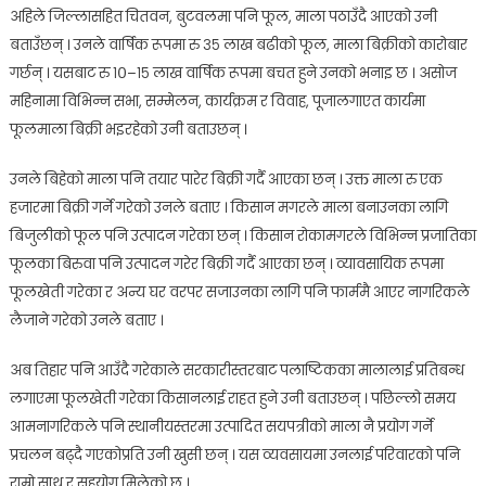
अहिले जिल्लासहित चितवन, बुटवलमा पनि फूल, माला पठाउँदै आएको उनी
बताउँछन् । उनले वार्षिक रूपमा रु ३५ लाख बढीको फूल, माला बिक्रीको कारोबार
गर्छन् । यसबाट रु १०–१५ लाख वार्षिक रूपमा बचत हुने उनको भनाइ छ । असोज
महिनामा विभिन्न सभा, सम्मेलन, कार्यक्रम र विवाह, पूजालगाएत कार्यमा
फूलमाला बिक्री भइरहेको उनी बताउछन् ।
उनले बिहेको माला पनि तयार पारेर बिक्री गर्दै आएका छन् । उक्त माला रु एक
हजारमा बिक्री गर्ने गरेको उनले बताए । किसान मगरले माला बनाउनका लागि
बिजुलीको फूल पनि उत्पादन गरेका छन् । किसान रोकामगरले विभिन्न प्रजातिका
फूलका बिरुवा पनि उत्पादन गरेर बिक्री गर्दै आएका छन् । व्यावसायिक रूपमा
फूलखेती गरेका र अन्य घर वरपर सजाउनका लागि पनि फार्ममै आएर नागरिकले
लैजाने गरेको उनले बताए ।
अब तिहार पनि आउँदै गरेकाले सरकारीस्तरबाट पलाष्टिकका मालालाई प्रतिबन्ध
लगाएमा फूलखेती गरेका किसानलाई राहत हुने उनी बताउछन् । पछिल्लो समय
आमनागरिकले पनि स्थानीयस्तरमा उत्पादित सयपत्रीको माला नै प्रयोग गर्ने
प्रचलन बढ्दै गएकोप्रति उनी खुसी छन् । यस व्यवसायमा उनलाई परिवारको पनि
राम्रो साथ र सहयोग मिलेको छ ।