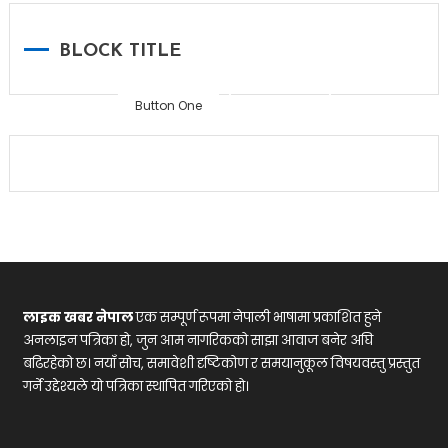
Home
BLOCK TITLE
Button One
Button Two
लाइक खबर नेपाल
एक सम्पूर्ण रूपमा नेपाली भाषामा प्रकाशित हुने
अनलाइन पत्रिका हो, जुन आम नागरिकको साझा आवाज बनेर अघि
बढिरहेको छ। नयाँ सोच, समावेशी दृष्टिकोण र समयानुकूल विषयवस्तु प्रस्तुत
गर्ने उद्देश्यले यो पत्रिका स्थापित गरिएको हो।