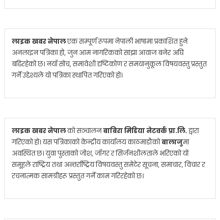
लाइक खबर नेपाल
एक सम्पूर्ण रूपमा नेपाली भाषामा प्रकाशित हुने
अनलाइन पत्रिका हो, जुन आम नागरिकको साझा आवाज बनेर अघि
बढिरहेको छ। नयाँ सोच, समावेशी दृष्टिकोण र समयानुकूल विषयवस्तु प्रस्तुत
गर्ने उद्देश्यले यो पत्रिका स्थापित गरिएको हो।
लाइक खबर नेपाल
को सञ्चालन
बाबिरा मिडिया नेटवर्क प्रा.लि.
द्वारा
गरिएको हो। यस पत्रिकाको केन्द्रीय कार्यालय काठमाडौंको
बालाजु
मा
अवस्थित छ। युवा पुस्ताको जोश, जाँगर र सिर्जनशीलताले भरिएको यो
समूहले राष्ट्रिय तथा अन्तर्राष्ट्रिय विषयवस्तु समेटेर सूचना, समाचार, विचार र
रचनात्मक सामग्रीहरू प्रस्तुत गर्ने काम गरिरहेको छ।