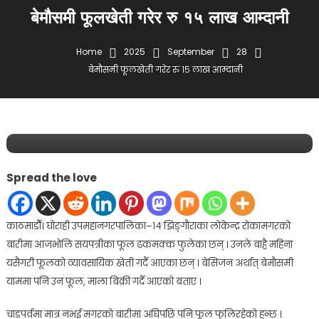
बेमौसमी फूलखेती गरेर रु १५ लाख आम्दानी
Home
2025
September
28
बेमौसमी फूलखेती गरेर रु १५ लाख आम्दानी
आर्थीक
समाचार
September 28, 2025
lifekhabar
बेमौसमी फूलखेती गरेर रु १५ लाख आम्दानी
Spread the love
काठमाडौँ। घोराही उपमहानगरपालिका–१४ झिङ्गौराका लोकेन्द्र रोकामगरको
बारीमा आजभोलि सयपत्रीका फूल ढकमक्क फुलेका छन् । उनले बाह्रै महिना
यसैगरी फूलको व्यावसायिक खेती गर्दै आएका छन् । बेसिजन अर्थात् बेमौसमी
याममा पनि उन फूल, माला बिक्री गर्दै आएको बताए ।
चाडपर्वमा मात्र नभई मगरको बारीमा अघिपछि पनि फूल फुलिरहेको हुन्छ ।