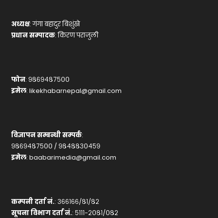
अध्यक्ष
: गंगा बहादुर बिशुंखे
प्रधान सम्पादक
: किरण पराजुली
फोन
: ९८६९४८७५००
इमेल
:
likekhabarnepal@gmail.com
विज्ञापन सम्बन्धी सम्पर्क
:
९८६९४८७५०० / ९८४८८३०४५९
इमेल
:
baabarimedia@gmail.com
कम्पनी दर्ता नं.
: ३६६१६६/८१/८२
सूचना विभाग दर्ता नं.
: ५१११-२०८१/०८२