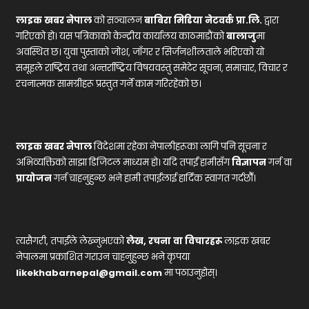
लाइक खबर नेपाल
को सञ्चालन
बाबिरा मिडिया नेटवर्क प्रा.लि.
द्वारा
गरिएको हो। यस पत्रिकाको केन्द्रीय कार्यालय काठमाडौंको
बालाजु
मा
अवस्थित छ। युवा पुस्ताको जोश, जाँगर र सिर्जनशीलताले भरिएको यो
समूहले राष्ट्रिय तथा अन्तर्राष्ट्रिय विषयवस्तु समेटेर सूचना, समाचार, विचार र
रचनात्मक सामग्रीहरू प्रस्तुत गर्ने काम गरिरहेको छ।
लाइक खबर नेपाल
विदेशमा रहेका नेपालीहरूका लागि पनि सूचना र
अभिव्यक्तिको साझा डिजिटल माध्यम हो। यदि तपाईं हामीसँग
विज्ञापन
गर्न वा
प्रायोजन
गर्न चाहनुहुन्छ भने हामी तपाईंलाई हार्दिक स्वागत गर्दछौँ।
त्यसैगरी, तपाईंले लेख्नुभएको
लेख, रचना वा विचारहरू
लाइक खबर
नेपालमा प्रकाशित गराउन चाहनुहुन्छ भने कृपया
likekhabarnepal@gmail.com
मा पठाउनुहोस्।