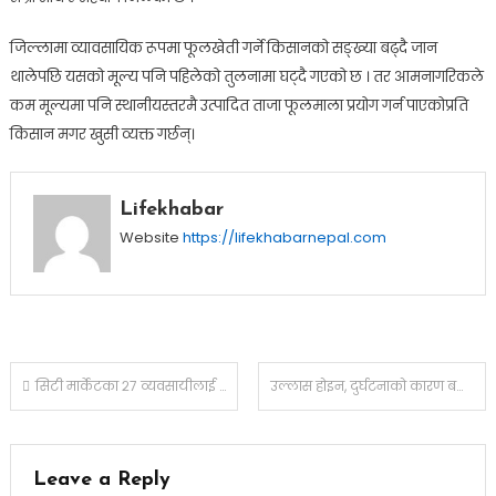
जिल्लामा व्यावसायिक रूपमा फूलखेती गर्ने किसानको सङ्ख्या बढ्दै जान
थालेपछि यसको मूल्य पनि पहिलेको तुलनामा घट्दै गएको छ । तर आमनागरिकले
कम मूल्यमा पनि स्थानीयस्तरमै उत्पादित ताजा फूलमाला प्रयोग गर्न पाएकोप्रति
किसान मगर खुसी व्यक्त गर्छन्।
Lifekhabar
Website
https://lifekhabarnepal.com
Post
सिटी मार्केटका २७ व्यवसायीलाई हट्न महानगरको निर्देशन
उल्लास होइन, दुर्घटनाको कारण बन्ने गरेको छ मदिरा : एआईजी कार्की
navigation
Leave a Reply