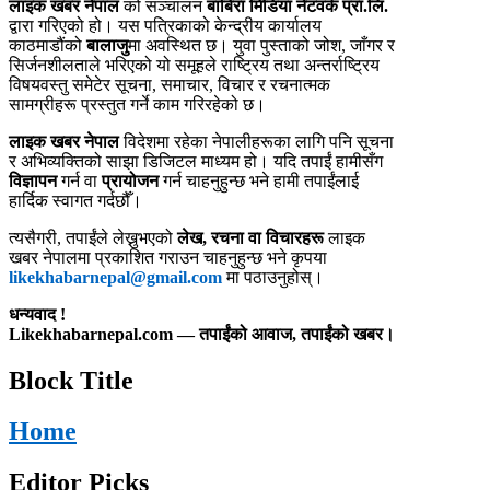
लाइक खबर नेपाल
को सञ्चालन
बाबिरा मिडिया नेटवर्क प्रा.लि.
द्वारा गरिएको हो। यस पत्रिकाको केन्द्रीय कार्यालय
काठमाडौंको
बालाजु
मा अवस्थित छ। युवा पुस्ताको जोश, जाँगर र
सिर्जनशीलताले भरिएको यो समूहले राष्ट्रिय तथा अन्तर्राष्ट्रिय
विषयवस्तु समेटेर सूचना, समाचार, विचार र रचनात्मक
सामग्रीहरू प्रस्तुत गर्ने काम गरिरहेको छ।
लाइक खबर नेपाल
विदेशमा रहेका नेपालीहरूका लागि पनि सूचना
र अभिव्यक्तिको साझा डिजिटल माध्यम हो। यदि तपाईं हामीसँग
विज्ञापन
गर्न वा
प्रायोजन
गर्न चाहनुहुन्छ भने हामी तपाईंलाई
हार्दिक स्वागत गर्दछौँ।
त्यसैगरी, तपाईंले लेख्नुभएको
लेख, रचना वा विचारहरू
लाइक
खबर नेपालमा प्रकाशित गराउन चाहनुहुन्छ भने कृपया
likekhabarnepal@gmail.com
मा पठाउनुहोस्।
धन्यवाद !
Likekhabarnepal.com — तपाईंको आवाज, तपाईंको खबर।
Block Title
Home
Editor Picks