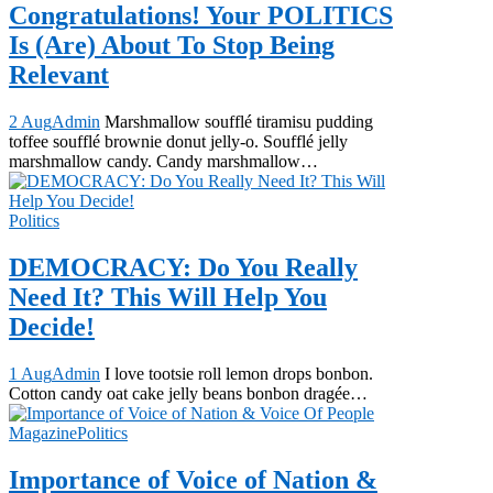
Congratulations! Your POLITICS
Is (Are) About To Stop Being
Relevant
2 Aug
Admin
Marshmallow soufflé tiramisu pudding
toffee soufflé brownie donut jelly-o. Soufflé jelly
marshmallow candy. Candy marshmallow…
Politics
DEMOCRACY: Do You Really
Need It? This Will Help You
Decide!
1 Aug
Admin
I love tootsie roll lemon drops bonbon.
Cotton candy oat cake jelly beans bonbon dragée…
Magazine
Politics
Importance of Voice of Nation &