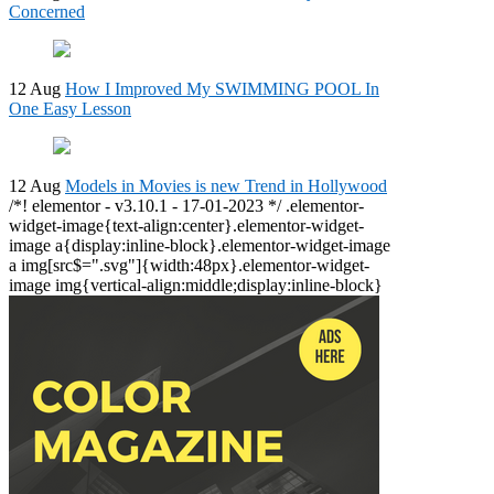
Concerned
12 Aug
How I Improved My SWIMMING POOL In
One Easy Lesson
12 Aug
Models in Movies is new Trend in Hollywood
/*! elementor - v3.10.1 - 17-01-2023 */ .elementor-
widget-image{text-align:center}.elementor-widget-
image a{display:inline-block}.elementor-widget-image
a img[src$=".svg"]{width:48px}.elementor-widget-
image img{vertical-align:middle;display:inline-block}