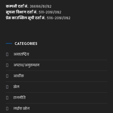
कम्पनी दर्ता नं.
: ३६६१६६/८१/८२
सूचना विभाग दर्ता नं.
: ५१११-२०८१/०८२
प्रेस काउन्सिल सूची दर्ता नं.
: ५११६-२०८१/०८२
CATEGORIES
अन्तराष्ट्रिय
अपराध/अनुसन्धान
आर्थीक
खेल
राजनीति
लाईफ खोज