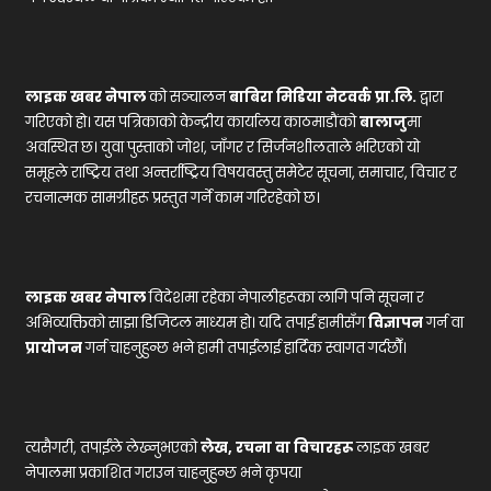
लाइक खबर नेपाल
को सञ्चालन
बाबिरा मिडिया नेटवर्क प्रा.लि.
द्वारा
गरिएको हो। यस पत्रिकाको केन्द्रीय कार्यालय काठमाडौंको
बालाजु
मा
अवस्थित छ। युवा पुस्ताको जोश, जाँगर र सिर्जनशीलताले भरिएको यो
समूहले राष्ट्रिय तथा अन्तर्राष्ट्रिय विषयवस्तु समेटेर सूचना, समाचार, विचार र
रचनात्मक सामग्रीहरू प्रस्तुत गर्ने काम गरिरहेको छ।
लाइक खबर नेपाल
विदेशमा रहेका नेपालीहरूका लागि पनि सूचना र
अभिव्यक्तिको साझा डिजिटल माध्यम हो। यदि तपाईं हामीसँग
विज्ञापन
गर्न वा
प्रायोजन
गर्न चाहनुहुन्छ भने हामी तपाईंलाई हार्दिक स्वागत गर्दछौँ।
त्यसैगरी, तपाईंले लेख्नुभएको
लेख, रचना वा विचारहरू
लाइक खबर
नेपालमा प्रकाशित गराउन चाहनुहुन्छ भने कृपया