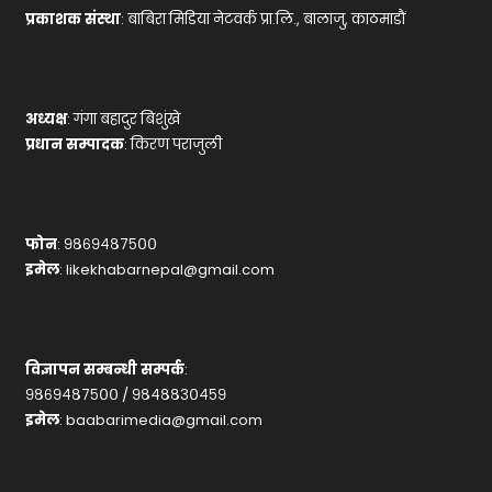
प्रकाशक संस्था
: बाबिरा मिडिया नेटवर्क प्रा.लि., बालाजु, काठमाडौं
अध्यक्ष
: गंगा बहादुर बिशुंखे
प्रधान सम्पादक
: किरण पराजुली
फोन
: ९८६९४८७५००
इमेल
:
likekhabarnepal@gmail.com
विज्ञापन सम्बन्धी सम्पर्क
:
९८६९४८७५०० / ९८४८८३०४५९
इमेल
:
baabarimedia@gmail.com