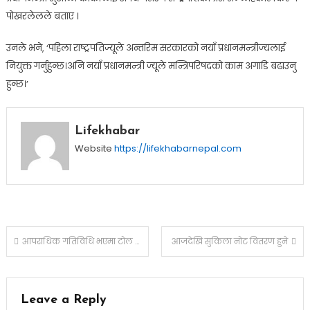
पोखरलेलले बताए ।
उनले भने, ‘पहिला राष्ट्रपतिज्यूले अन्तरिम सरकारको नयाँ प्रधानमन्त्रीज्‍यलाई
नियुक्त गर्नुहुन्छ।अनि नयाँ प्रधानमन्त्री ज्‍यूले मन्त्रिपरिषदको काम अगाडि बढाउनु
हुन्छ।’
Lifekhabar
Website
https://lifekhabarnepal.com
Post
आपराधिक गतिविधि भएमा टोल फ्रि नं १११४ मा जानकारी गराउन सशस्त्र प्रहरीको अनुरोध
आजदेखि सुकिला नोट वितरण हुने
navigation
Leave a Reply