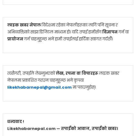
लाइक खबर नेपाल
विदेशमा रहेका नेपालीहरूका लागि पनि सूचना र
अभिव्यक्तिको साझा डिजिटल माध्यम हो। यदि तपाईं हामीसँग
विज्ञापन
गर्न वा
प्रायोजन
गर्न चाहनुहुन्छ भने हामी तपाईंलाई हार्दिक स्वागत गर्दछौँ।
त्यसैगरी, तपाईंले लेख्नुभएको
लेख, रचना वा विचारहरू
लाइक खबर
नेपालमा प्रकाशित गराउन चाहनुहुन्छ भने कृपया
likekhabarnepal@gmail.com
मा पठाउनुहोस्।
धन्यवाद !
Likekhabarnepal.com — तपाईंको आवाज, तपाईंको खबर।