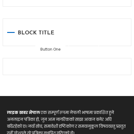
Home
BLOCK TITLE
Button One
Button Two
लाइक खबर नेपाल
एक सम्पूर्ण रूपमा नेपाली भाषामा प्रकाशित हुने
अनलाइन पत्रिका हो, जुन आम नागरिकको साझा आवाज बनेर अघि
बढिरहेको छ। नयाँ सोच, समावेशी दृष्टिकोण र समयानुकूल विषयवस्तु प्रस्तुत
गर्ने उद्देश्यले यो पत्रिका स्थापित गरिएको हो।