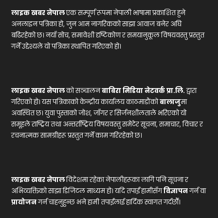
लाइक खबर नेपाल
एक सम्पूर्ण रूपमा नेपाली भाषामा प्रकाशित हुने
अनलाइन पत्रिका हो, जुन आम नागरिकको साझा आवाज बनेर अघि
बढिरहेको छ। नयाँ सोच, समावेशी दृष्टिकोण र समयानुकूल विषयवस्तु प्रस्तुत
गर्ने उद्देश्यले यो पत्रिका स्थापित गरिएको हो।
लाइक खबर नेपाल
को सञ्चालन
बाबिरा मिडिया नेटवर्क प्रा.लि.
द्वारा
गरिएको हो। यस पत्रिकाको केन्द्रीय कार्यालय काठमाडौंको
बालाजु
मा
अवस्थित छ। युवा पुस्ताको जोश, जाँगर र सिर्जनशीलताले भरिएको यो
समूहले राष्ट्रिय तथा अन्तर्राष्ट्रिय विषयवस्तु समेटेर सूचना, समाचार, विचार र
रचनात्मक सामग्रीहरू प्रस्तुत गर्ने काम गरिरहेको छ।
लाइक खबर नेपाल
विदेशमा रहेका नेपालीहरूका लागि पनि सूचना र
अभिव्यक्तिको साझा डिजिटल माध्यम हो। यदि तपाईं हामीसँग
विज्ञापन
गर्न वा
प्रायोजन
गर्न चाहनुहुन्छ भने हामी तपाईंलाई हार्दिक स्वागत गर्दछौँ।