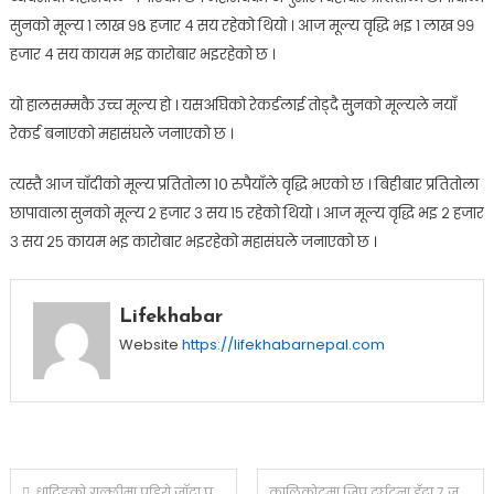
सुनको मूल्य १ लाख ९८ हजार ४ सय रहेको थियो । आज मूल्य वृद्धि भइ १ लाख ९९
हजार ४ सय कायम भइ कारोबार भइरहेको छ ।
यो हालसम्मकै उच्च मूल्य हो । यसअघिको रेकर्डलाई तोड्दै सु्नको मूल्यले नयाँ
रेकर्ड बनाएको महासंघले जनाएको छ ।
त्यस्तै आज चाँदीको मूल्य प्रतितोला १० रुपैयाँले वृद्धि भएको छ । बिहीबार प्रतितोला
छापावाला सुनको मूल्य २ हजार ३ सय १५ रहेको थियो । आज मूल्य वृद्धि भइ २ हजार
३ सय २५ कायम भइ कारोबार भइरहेको महासंघले जनाएको छ ।
Lifekhabar
Website
https://lifekhabarnepal.com
Post
धादिङको गल्छीमा पहिरो जाँदा पृथ्वीराजमार्ग अवरुद्ध
कालिकोटमा जिप दुर्घटना हुँदा ७ जना घाइते