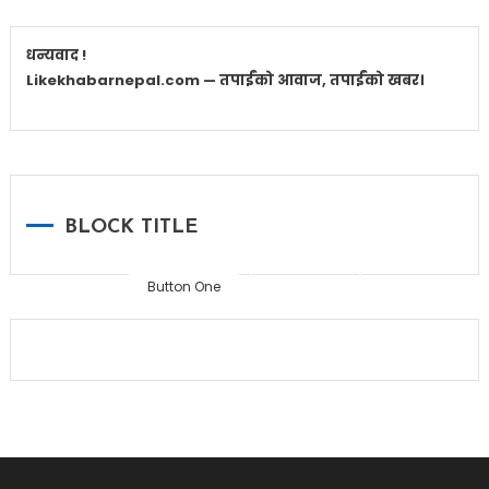
धन्यवाद !
Likekhabarnepal.com — तपाईंको आवाज, तपाईंको खबर।
Home
BLOCK TITLE
Button One
Button Two