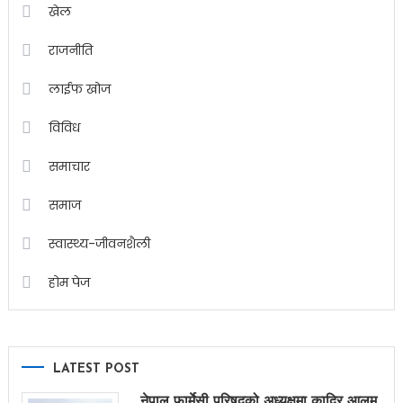
खेल
राजनीति
लाईफ खोज
विविध
समाचार
समाज
स्वास्थ्य-जीवनशैली
होम पेज
LATEST POST
नेपाल फार्मेसी परिषद्को अध्यक्षमा कादिर आलम