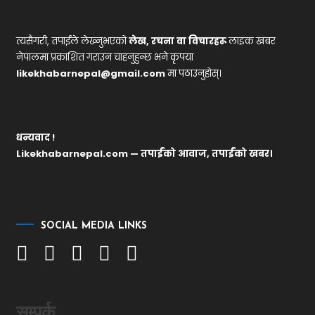
त्यसैगरी, तपाईंले लेख्नुभएको
लेख, रचना वा विचारहरू
लाइक खबर
नेपालमा प्रकाशित गराउन चाहनुहुन्छ भने कृपया
likekhabarnepal@gmail.com
मा पठाउनुहोस्।
धन्यवाद !
Likekhabarnepal.com — तपाईंको आवाज, तपाईंको खबर।
SOCIAL MEDIA LINKS
सम्पर्क