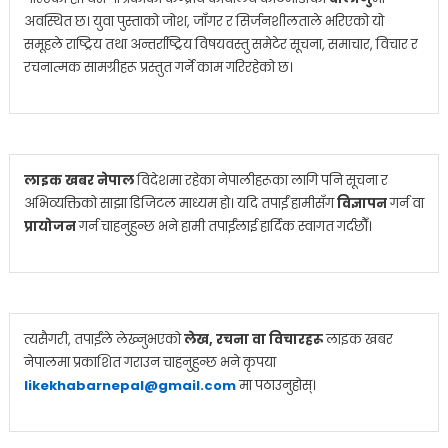
अवस्थित छ। युवा पुस्ताको जोश, जाँगर र सिर्जनशीलताले भरिएको यो
समूहले राष्ट्रिय तथा अन्तर्राष्ट्रिय विषयवस्तु समेटेर सूचना, समाचार, विचार र
रचनात्मक सामग्रीहरू प्रस्तुत गर्ने काम गरिरहेको छ।
लाइक खबर नेपाल
विदेशमा रहेका नेपालीहरूका लागि पनि सूचना र
अभिव्यक्तिको साझा डिजिटल माध्यम हो। यदि तपाईं हामीसँग
विज्ञापन
गर्न वा
प्रायोजन
गर्न चाहनुहुन्छ भने हामी तपाईंलाई हार्दिक स्वागत गर्दछौँ।
त्यसैगरी, तपाईंले लेख्नुभएको
लेख, रचना वा विचारहरू
लाइक खबर
नेपालमा प्रकाशित गराउन चाहनुहुन्छ भने कृपया
likekhabarnepal@gmail.com
मा पठाउनुहोस्।