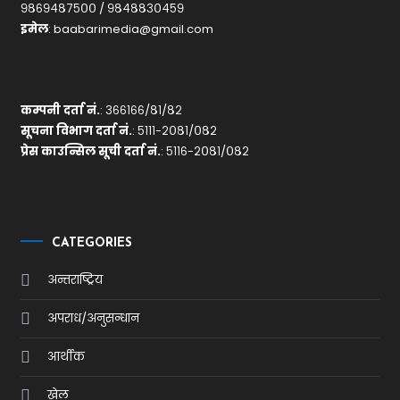
९८६९४८७५०० / ९८४८८३०४५९
इमेल
:
baabarimedia@gmail.com
कम्पनी दर्ता नं.
: ३६६१६६/८१/८२
सूचना विभाग दर्ता नं.
: ५१११-२०८१/०८२
प्रेस काउन्सिल सूची दर्ता नं.
: ५११६-२०८१/०८२
CATEGORIES
अन्तराष्ट्रिय
अपराध/अनुसन्धान
आर्थीक
खेल