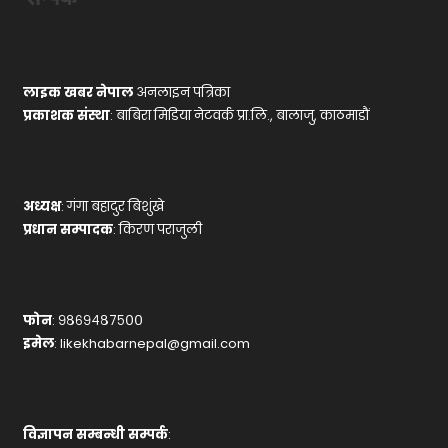
लाइक खबर नेपाल
अनलाइन पत्रिका
प्रकाशक संस्था
: बाबिरा मिडिया नेटवर्क प्रा.लि., बालाजु, काठमाडौं
अध्यक्ष
: गंगा बहादुर बिशुंखे
प्रधान सम्पादक
: किरण पराजुली
फोन
: ९८६९४८७५००
इमेल
:
likekhabarnepal@gmail.com
विज्ञापन सम्बन्धी सम्पर्क
: