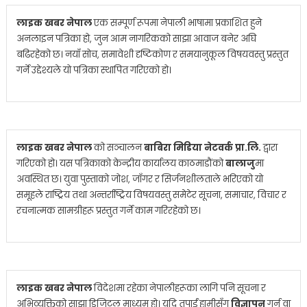
लाइक खबर नेपाल
एक सम्पूर्ण रूपमा नेपाली भाषामा प्रकाशित हुने
अनलाइन पत्रिका हो, जुन आम नागरिकको साझा आवाज बनेर अघि
बढिरहेको छ। नयाँ सोच, समावेशी दृष्टिकोण र समयानुकूल विषयवस्तु प्रस्तुत
गर्ने उद्देश्यले यो पत्रिका स्थापित गरिएको हो।
लाइक खबर नेपाल
को सञ्चालन
बाबिरा मिडिया नेटवर्क प्रा.लि.
द्वारा
गरिएको हो। यस पत्रिकाको केन्द्रीय कार्यालय काठमाडौंको
बालाजु
मा
अवस्थित छ। युवा पुस्ताको जोश, जाँगर र सिर्जनशीलताले भरिएको यो
समूहले राष्ट्रिय तथा अन्तर्राष्ट्रिय विषयवस्तु समेटेर सूचना, समाचार, विचार र
रचनात्मक सामग्रीहरू प्रस्तुत गर्ने काम गरिरहेको छ।
लाइक खबर नेपाल
विदेशमा रहेका नेपालीहरूका लागि पनि सूचना र
अभिव्यक्तिको साझा डिजिटल माध्यम हो। यदि तपाईं हामीसँग
विज्ञापन
गर्न वा