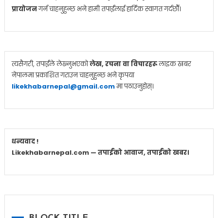
प्रायोजन
गर्न चाहनुहुन्छ भने हामी तपाईंलाई हार्दिक स्वागत गर्दछौँ।
त्यसैगरी, तपाईंले लेख्नुभएको
लेख, रचना वा विचारहरू
लाइक खबर
नेपालमा प्रकाशित गराउन चाहनुहुन्छ भने कृपया
likekhabarnepal@gmail.com
मा पठाउनुहोस्।
धन्यवाद !
Likekhabarnepal.com — तपाईंको आवाज, तपाईंको खबर।