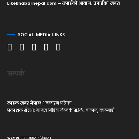
Likekhabarnepal.com — तपाईंको आवाज, तपाईंको खबर।
SOCIAL MEDIA LINKS
सम्पर्क
लाइक खबर नेपाल
अनलाइन पत्रिका
प्रकाशक संस्था
: बाबिरा मिडिया नेटवर्क प्रा.लि., बालाजु, काठमाडौं
अध्यक्ष
: गंगा बहादुर बिशुंखे