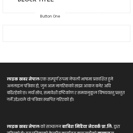
Home
BLOCK TITLE
Button One
Button Two
लाइक खबर नेपाल
एक सम्पूर्ण रूपमा नेपाली भाषामा प्रकाशित हुने
अनलाइन पत्रिका हो, जुन आम नागरिकको साझा आवाज बनेर अघि
बढिरहेको छ। नयाँ सोच, समावेशी दृष्टिकोण र समयानुकूल विषयवस्तु प्रस्तुत
गर्ने उद्देश्यले यो पत्रिका स्थापित गरिएको हो।
लाइक खबर नेपाल
को सञ्चालन
बाबिरा मिडिया नेटवर्क प्रा.लि.
द्वारा