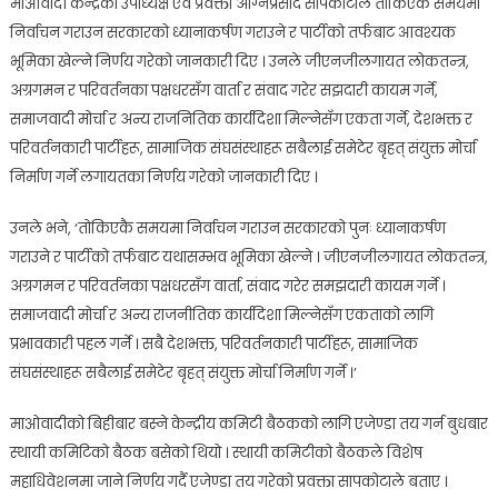
माओवादी केन्द्रका उपाध्यक्ष एवं प्रवक्ता अग्निप्रसाद सापकोटाले तोकिएकै समयमा
निर्वाचन गराउन सरकारको ध्यानाकर्षण गराउने र पार्टीको तर्फबाट आवश्यक
भूमिका खेल्ने निर्णय गरेको जानकारी दिए । उनले जीएनजीलगायत लोकतन्त्र,
अग्रगमन र परिवर्तनका पक्षधरसँग वार्ता र संवाद गरेर सझदारी कायम गर्ने,
समाजवादी मोर्चा र अन्य राजनितिक कार्यदिशा मिल्नेसँग एकता गर्ने, देशभक्त र
परिवर्तनकारी पार्टीहरू, सामाजिक संघसंस्थाहरू सबैलाई समेटेर बृहत् संयुक्त मोर्चा
निर्माण गर्ने लगायतका निर्णय गरेको जानकारी दिए ।
उनले भने, ‘तोकिएकै समयमा निर्वाचन गराउन सरकारको पुनः ध्यानाकर्षण
गराउने र पार्टीको तर्फबाट यथासम्भव भूमिका खेल्ने । जीएनजीलगायत लोकतन्त्र,
अग्रगमन र परिवर्तनका पक्षधरसँग वार्ता, संवाद गरेर समझदारी कायम गर्ने ।
समाजवादी मोर्चा र अन्य राजनीतिक कार्यदिशा मिल्नेसँग एकताको लागि
प्रभावकारी पहल गर्ने । सबै देशभक्त, परिवर्तनकारी पार्टीहरू, सामाजिक
संघसंस्थाहरू सबैलाई समेटेर बृहत् संयुक्त मोर्चा निर्माण गर्ने ।’
माओवादीको बिहीबार बस्ने केन्द्रीय कमिटी बैठकको लागि एजेण्डा तय गर्न बुधबार
स्थायी कमिटिको बैठक बसेको थियो । स्थायी कमिटीको बैठकले विशेष
महाधिवेशनमा जाने निर्णय गर्दै एजेण्डा तय गरेको प्रवक्ता सापकोटाले बताए ।