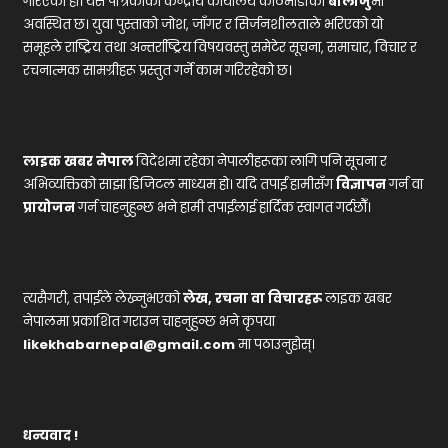
गरिएको हो। यस पत्रिकाको केन्द्रीय कार्यालय काठमाडौंको
बालाजु
मा
अवस्थित छ। युवा पुस्ताको जोश, जाँगर र सिर्जनशीलताले भरिएको यो
समूहले राष्ट्रिय तथा अन्तर्राष्ट्रिय विषयवस्तु समेटेर सूचना, समाचार, विचार र
रचनात्मक सामग्रीहरू प्रस्तुत गर्ने काम गरिरहेको छ।
लाइक खबर नेपाल
विदेशमा रहेका नेपालीहरूका लागि पनि सूचना र
अभिव्यक्तिको साझा डिजिटल माध्यम हो। यदि तपाईं हामीसँग
विज्ञापन
गर्न वा
प्रायोजन
गर्न चाहनुहुन्छ भने हामी तपाईंलाई हार्दिक स्वागत गर्दछौँ।
त्यसैगरी, तपाईंले लेख्नुभएको
लेख, रचना वा विचारहरू
लाइक खबर
नेपालमा प्रकाशित गराउन चाहनुहुन्छ भने कृपया
likekhabarnepal@gmail.com
मा पठाउनुहोस्।
धन्यवाद !